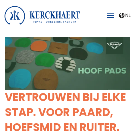
NL
VERTROUWEN BIJ ELKE
STAP. VOOR PAARD,
HOEFSMID EN RUITER.