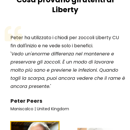
Liberty
Peter ha utilizzato i chiodi per zoccoli Liberty CU
A Ed piace usare il chiodo a ferro di cavallo Liberty
fin dall'inizio e ne vede solo i benefici.
FJ1:
'
'È un'ottima unghia. Si inchioda perfettamente e
"Il mio chiodo preferito è il Liberty FJ1, perché è
Vedo un'enorme differenza nel mantenere e
preservare gli zoccoli. È un modo di lavorare
non si muove. Uso il chiodo Cu, perché sono
un chiodo piccolo ma molto forte e spinge lo
molto più sano e previene le infezioni. Quando
convinto che se si può fare qualcosa per
zoccolo con precisione".
togli la scarpa, puoi ancora vedere che il rame è
eliminare un problema, lo si usa. Se salva un
ancora presente.
cavallo su mille, vale la pena di usarlo'.
'
Ed O'Shaugnessy, A.W.C.F.
Peter Peers
Derek Poupard
Maniscalco | United Kingdom