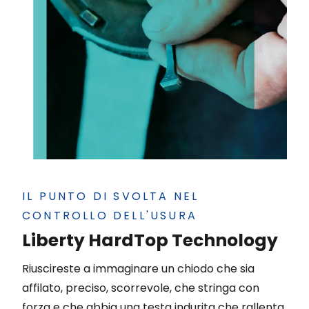
IL PUNTO DI SVOLTA NEL
CONTROLLO DELL'USURA
Liberty HardTop Technology
Riuscireste a immaginare un chiodo che sia
affilato, preciso, scorrevole, che stringa con
forza e che abbia una testa indurita che rallenta