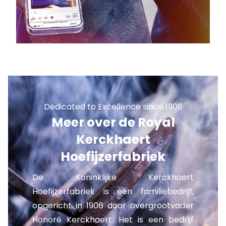
Dedicated to Excellence since 1906
Meer over de Royal
Kerckhaert
Hoefijzerfabriek
De Koninklijke Kerckhaert
Hoefijzerfabriek is een familiebedrijf,
opgericht in 1906 door overgrootvader
Honoré Kerckhaert. Het is een bedrijf