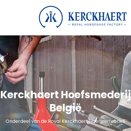
Kerckhaert Hoefsmederij
België
Onderdeel van de Royal Kerckhaert Hoefijzerfabriek